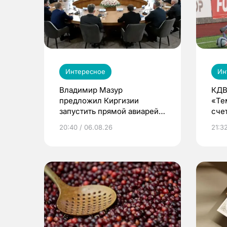
Интересное
Ин
Владимир Мазур
КДВ
предложил Киргизии
«Те
запустить прямой авиарейс
сче
из Томска
20:40 / 06.08.26
21:32