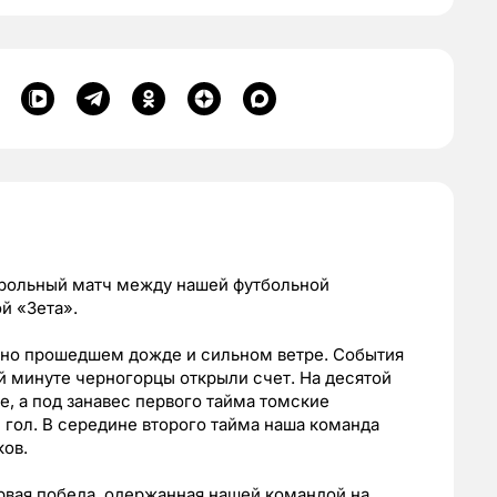
нтрольный матч между нашей футбольной
й «Зета».
авно прошедшем дожде и сильном ветре. События
й минуте черногорцы открыли счет. На десятой
е, а под занавес первого тайма томские
 гол. В середине второго тайма наша команда
ков.
первая победа, одержанная нашей командой на