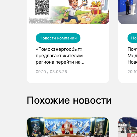
Новости компаний
Но
«Томскэнергосбыт»
Поч
предлагает жителям
Мед
региона перейти на
Нов
электронные квитанции и
про
09:10 / 03.08.26
20:10
выиграть призы
Похожие новости