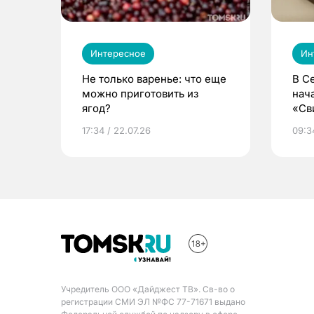
Интересное
Ин
Не только варенье: что еще
В С
можно приготовить из
нач
ягод?
«Св
жиз
17:34 / 22.07.26
09:34
Учредитель ООО «Дайджест ТВ». Св-во о
регистрации СМИ ЭЛ №ФС 77-71671 выдано