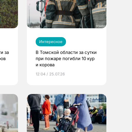
Интересное
и за
В Томской области за сутки
ров
при пожаре погибли 10 кур
и корова
12:04 / 25.07.26