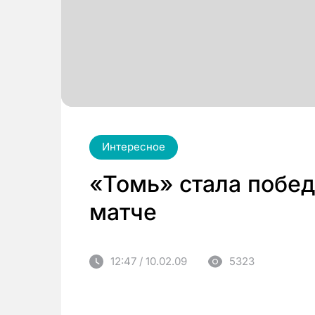
Интересное
«Томь» стала побе
матче
12:47 / 10.02.09
5323