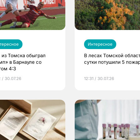
тересное
Интересное
 из Томска обыграл
В лесах Томской област
мп» в Барнауле со
сутки потушили 5 пожа
том 4:3
 / 30.07.26
12:31 / 30.07.26