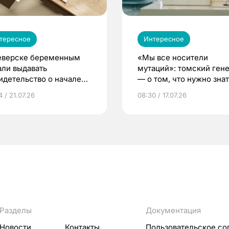
тересное
Интересное
еверске беременным
«Мы все носители
али выдавать
мутаций»: томский ген
идетельство о начале
— о том, что нужно знат
ни»
беременности
 / 21.07.26
08:30 / 17.07.26
Разделы
Документация
Новости
Контакты
Пользовательское со