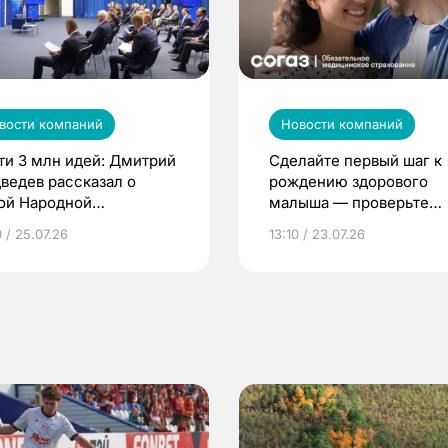
вости компаний
Новости компаний
ти 3 млн идей: Дмитрий
Сделайте первый шаг к
ведев рассказал о
рождению здорового
ой Народной
малыша — проверьте
грамме ЕР
репродуктивное здоров
 / 25.07.26
13:10 / 23.07.26
по ОМС!