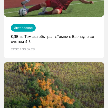
Интересное
КДВ из Томска обыграл «Темп» в Барнауле со
счетом 4:3
21:32 / 30.07.26