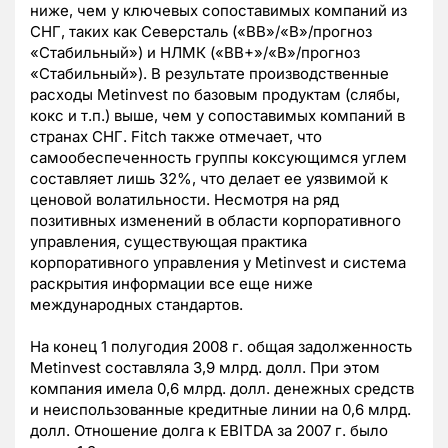
ниже, чем у ключевых сопоставимых компаний из
СНГ, таких как Северсталь («BB»/«B»/прогноз
«Стабильный») и НЛМК («BB+»/«B»/прогноз
«Стабильный»). В результате производственные
расходы Metinvest по базовым продуктам (слябы,
кокс и т.п.) выше, чем у сопоставимых компаний в
странах СНГ. Fitch также отмечает, что
самообеспеченность группы коксующимся углем
составляет лишь 32%, что делает ее уязвимой к
ценовой волатильности. Несмотря на ряд
позитивных изменений в области корпоративного
управления, существующая практика
корпоративного управления у Metinvest и система
раскрытия информации все еще ниже
международных стандартов.
На конец 1 полугодия 2008 г. общая задолженность
Metinvest составляла 3,9 млрд. долл. При этом
компания имела 0,6 млрд. долл. денежных средств
и неиспользованные кредитные линии на 0,6 млрд.
долл. Отношение долга к EBITDA за 2007 г. было