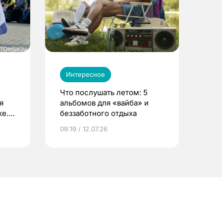
Интересное
Что послушать летом: 5
я
альбомов для «вайба» и
е.
беззаботного отдыха
и?
09:19 / 12.07.26