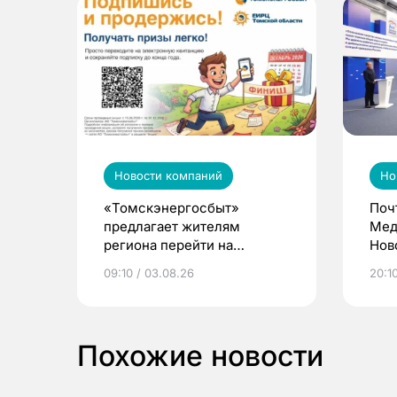
Новости компаний
Но
«Томскэнергосбыт»
Поч
предлагает жителям
Мед
региона перейти на
Нов
электронные квитанции и
про
09:10 / 03.08.26
20:10
выиграть призы
Похожие новости