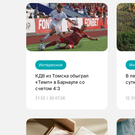
Интересное
Ин
КДВ из Томска обыграл
В л
«Темп» в Барнауле со
сут
счетом 4:3
21:32 / 30.07.26
12:31