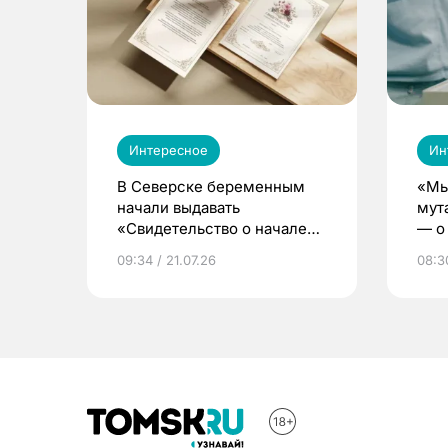
Интересное
Ин
В Северске беременным
«Мы
начали выдавать
мут
«Свидетельство о начале
— о 
жизни»
бер
09:34 / 21.07.26
08:30