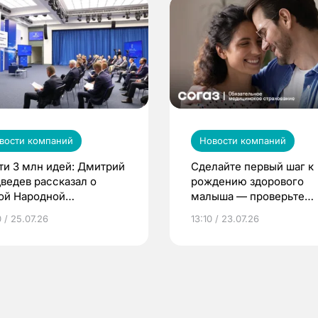
вости компаний
Новости компаний
ти 3 млн идей: Дмитрий
Сделайте первый шаг к
ведев рассказал о
рождению здорового
ой Народной
малыша — проверьте
грамме ЕР
репродуктивное здоров
 / 25.07.26
13:10 / 23.07.26
по ОМС!