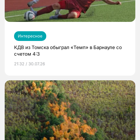
Интересное
КДВ из Томска обыграл «Темп» в Барнауле со
счетом 4:3
21:32 / 30.07.26