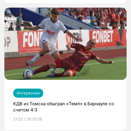
Интересное
КДВ из Томска обыграл «Темп» в Барнауле со
счетом 4:3
21:32 / 30.07.26