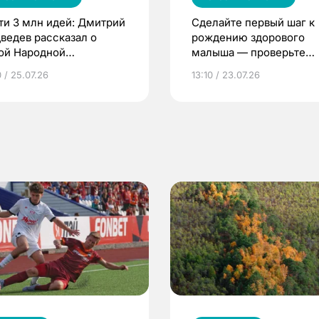
ти 3 млн идей: Дмитрий
Сделайте первый шаг к
ведев рассказал о
рождению здорового
ой Народной
малыша — проверьте
грамме ЕР
репродуктивное здоров
 / 25.07.26
13:10 / 23.07.26
по ОМС!