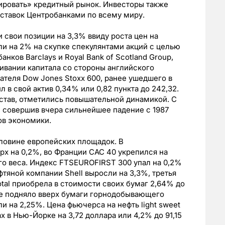
ировать» кредитный рынок. Инвесторы также
ставок Центробанками по всему миру.
и свои позиции на 3,3% ввиду роста цен на
и на 2% на скупке спекулянтами акций с целью
нков Barclays и Royal Bank of Scotland Group,
ивании капитала со стороны английского
ателя Dow Jones Stoxx 600, ранее ушедшего в
л в свой актив 0,34% или 0,82 пункта до 242,32.
состав, отметились повышательной динамикой. С
, совершив вчера сильнейшее падение с 1987
ов экономики.
ловине европейских площадок. В
рх на 0,2%, во Франции CAC 40 укрепился на
го веса. Индекс FTSEUROFIRST 300 упал на 0,2%
фтяной компании Shell выросли на 3,3%, третья
tal приобрела в стоимости своих бумаг 2,64% до
же подняло вверх бумаги горнодобывающего
ли на 2,25%. Цена фьючерса на нефть light sweet
х в Нью-Йорке на 3,72 доллара или 4,2% до 91,15