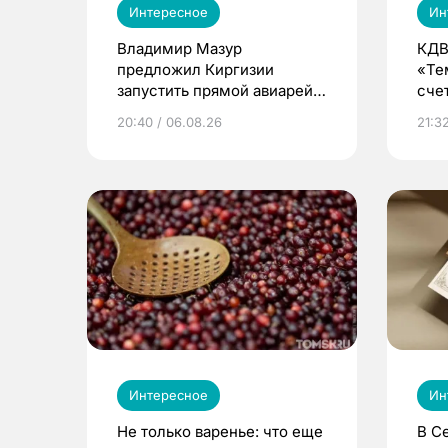
Интересное
Ин
Владимир Мазур
КДВ
предложил Киргизии
«Те
запустить прямой авиарейс
сче
из Томска
20:40 / 06.08.26
21:32
Интересное
Ин
Не только варенье: что еще
В С