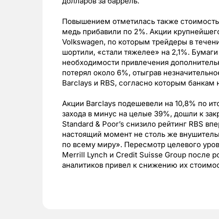
долларов за баррель.
Повышением отметилась также стоимость б
медь прибавили по 2%. Акции крупнейшег
Volkswagen, по которым трейдеры в тече
шортили, «стали тяжелее» на 2,1%. Бумаги
необходимости привлечения дополнительно
потерял около 6%, отыграв незначительн
Barclays и RBS, согласно которым банкам 
Акции Barclays подешевели на 10,8% по ит
захода в минус на целые 39%, дошли к зак
Standard & Poor’s снизило рейтинг RBS впер
настоящий момент не столь же внушительн
по всему миру». Пересмотр целевого уров
Merrill Lynch и Credit Suisse Group после
аналитиков привел к снижению их стоимост