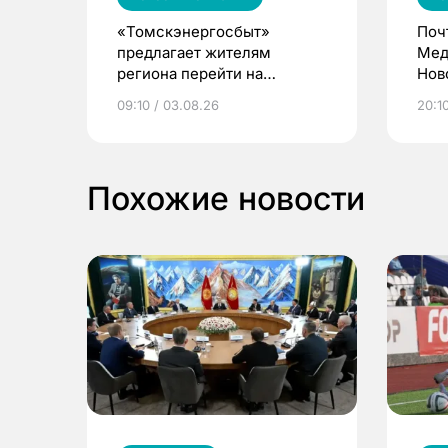
«Томскэнергосбыт»
Поч
предлагает жителям
Мед
региона перейти на
Нов
электронные квитанции и
про
09:10 / 03.08.26
20:10
выиграть призы
Похожие новости