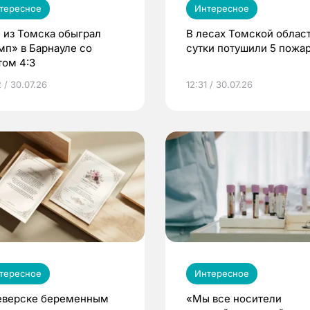
тересное
Интересное
 из Томска обыграл
В лесах Томской област
мп» в Барнауле со
сутки потушили 5 пожа
том 4:3
 / 30.07.26
12:31 / 30.07.26
тересное
Интересное
еверске беременным
«Мы все носители