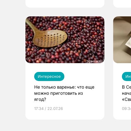
Интересное
Ин
Не только варенье: что еще
В С
можно приготовить из
нач
ягод?
«Св
жиз
17:34 / 22.07.26
09:34