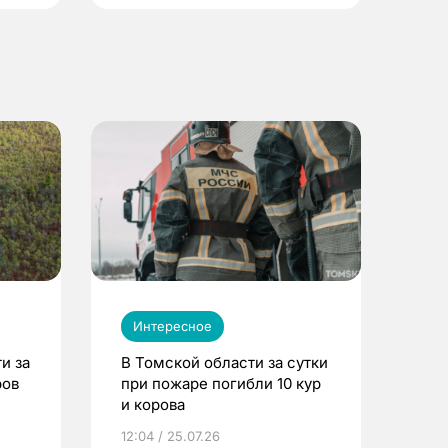
Интересное
и за
В Томской области за сутки
ров
при пожаре погибли 10 кур
и корова
12:04 / 25.07.26