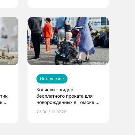
Интересное
Коляски – лидер
етик
бесплатного проката для
ь до
новорожденных в Томске.
Что еще берут родители?
22:00 / 16.07.26