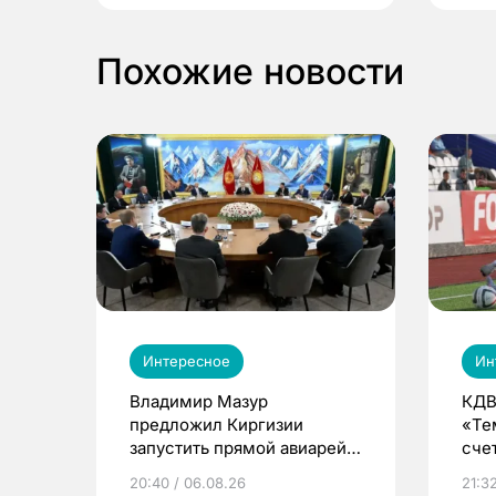
Похожие новости
Интересное
Ин
Владимир Мазур
КДВ
предложил Киргизии
«Те
запустить прямой авиарейс
сче
из Томска
20:40 / 06.08.26
21:32