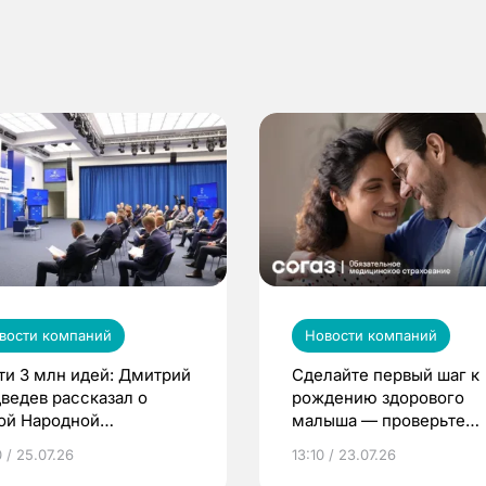
вости компаний
Новости компаний
ти 3 млн идей: Дмитрий
Сделайте первый шаг к
ведев рассказал о
рождению здорового
ой Народной
малыша — проверьте
грамме ЕР
репродуктивное здоров
 / 25.07.26
13:10 / 23.07.26
по ОМС!