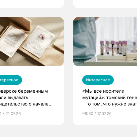
тересное
Интересное
еверске беременным
«Мы все носители
али выдавать
мутаций»: томский ген
идетельство о начале
— о том, что нужно знат
ни»
беременности
 / 21.07.26
08:30 / 17.07.26