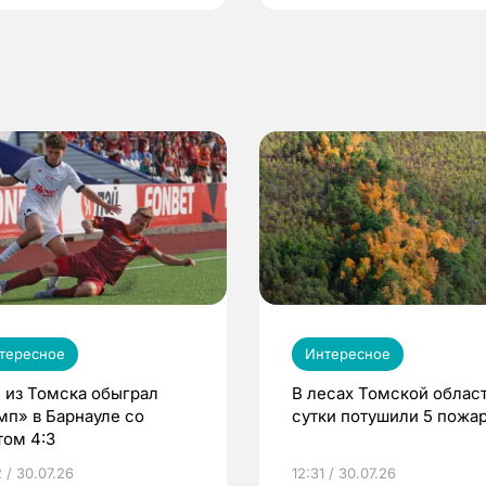
тересное
Интересное
 из Томска обыграл
В лесах Томской област
мп» в Барнауле со
сутки потушили 5 пожа
том 4:3
 / 30.07.26
12:31 / 30.07.26