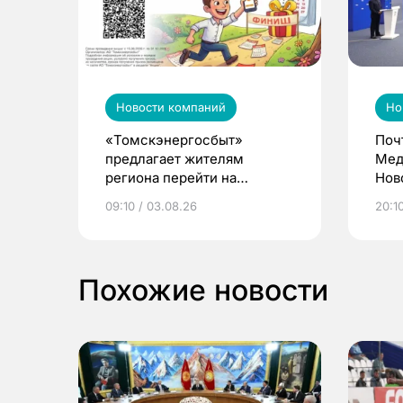
Новости компаний
Но
«Томскэнергосбыт»
Поч
предлагает жителям
Мед
региона перейти на
Нов
электронные квитанции и
про
09:10 / 03.08.26
20:10
выиграть призы
Похожие новости