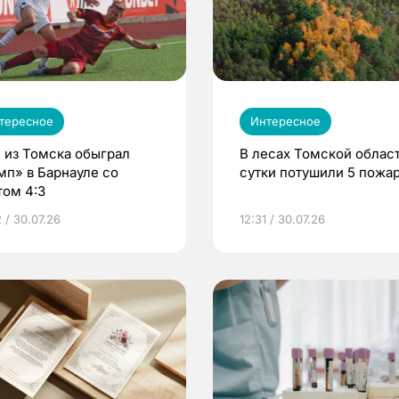
тересное
Интересное
 из Томска обыграл
В лесах Томской област
мп» в Барнауле со
сутки потушили 5 пожа
том 4:3
 / 30.07.26
12:31 / 30.07.26