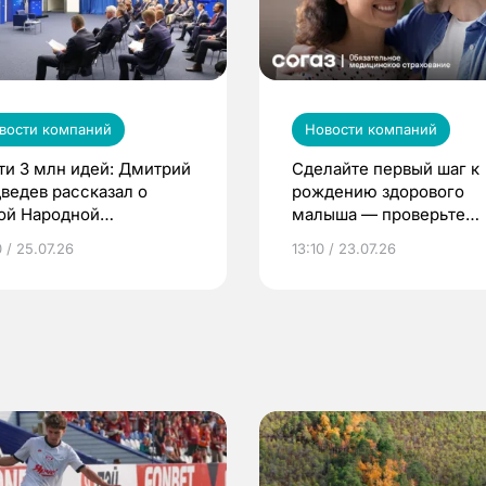
вости компаний
Новости компаний
ти 3 млн идей: Дмитрий
Сделайте первый шаг к
ведев рассказал о
рождению здорового
ой Народной
малыша — проверьте
грамме ЕР
репродуктивное здоров
 / 25.07.26
13:10 / 23.07.26
по ОМС!