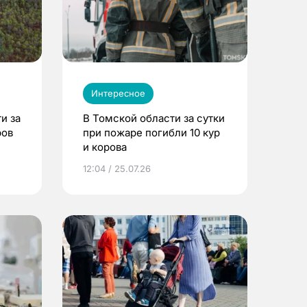
Интересное
и за
В Томской области за сутки
ров
при пожаре погибли 10 кур
и корова
12:04 / 25.07.26