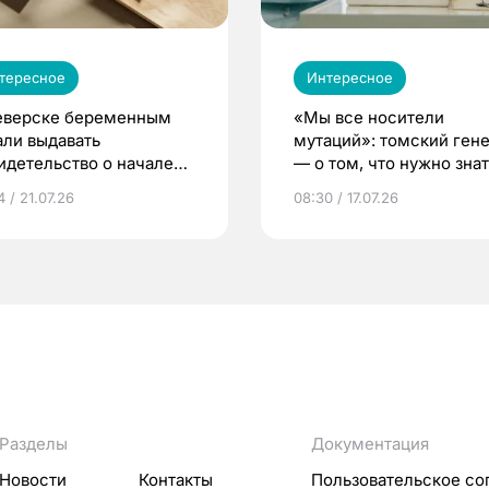
тересное
Интересное
еверске беременным
«Мы все носители
али выдавать
мутаций»: томский ген
идетельство о начале
— о том, что нужно знат
ни»
беременности
 / 21.07.26
08:30 / 17.07.26
Разделы
Документация
Новости
Контакты
Пользовательское со