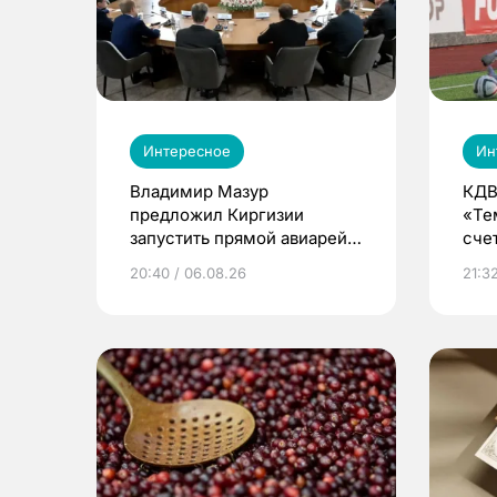
Интересное
Ин
Владимир Мазур
КДВ
предложил Киргизии
«Те
запустить прямой авиарейс
сче
из Томска
20:40 / 06.08.26
21:32