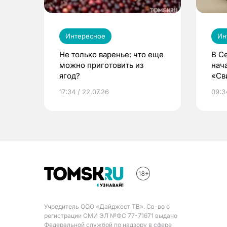
Интересное
Ин
Не только варенье: что еще
В С
можно приготовить из
нач
ягод?
«Св
жиз
17:34 / 22.07.26
09:34
Учредитель ООО «Дайджест ТВ». Св-во о
регистрации СМИ ЭЛ №ФС 77-71671 выдано
Федеральной службой по надзору в сфере