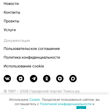
Новости
Контакты
Проекты
Услуги
Документация
Пользовательское соглашение
Политика конфиденциальности
Использование cookie
© 1997 – 2026 Городской портал Томск.ру.
Функционирует при финансовой поддержке
Используем
Cookie
. Продолжая пользоваться сайтом, вы
Министерства цифрового развития, связи и массовых
соглашаетесь с
Политикой конфиденциальности
и
коммуникаций Российской Федерации.