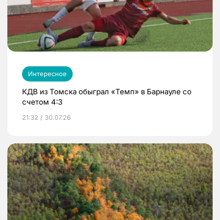
Интересное
КДВ из Томска обыграл «Темп» в Барнауле со
счетом 4:3
21:32 / 30.07.26