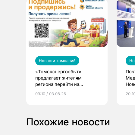
Новости компаний
Но
«Томскэнергосбыт»
Поч
предлагает жителям
Мед
региона перейти на
Нов
электронные квитанции и
про
09:10 / 03.08.26
20:10
выиграть призы
Похожие новости