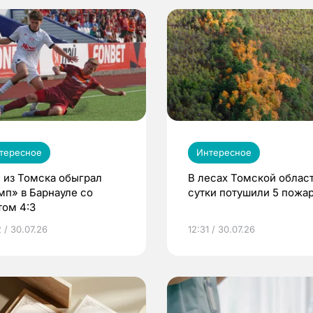
тересное
Интересное
 из Томска обыграл
В лесах Томской област
мп» в Барнауле со
сутки потушили 5 пожа
том 4:3
 / 30.07.26
12:31 / 30.07.26