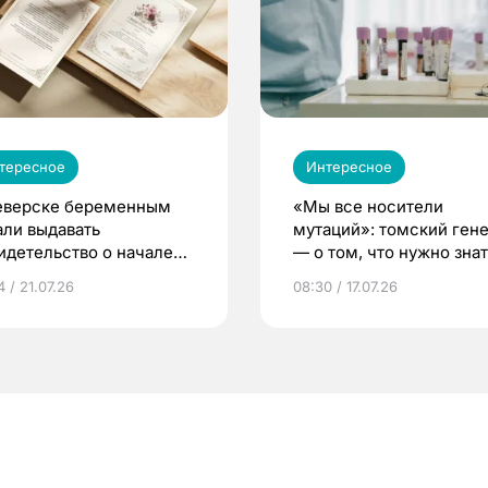
тересное
Интересное
еверске беременным
«Мы все носители
али выдавать
мутаций»: томский ген
идетельство о начале
— о том, что нужно знат
ни»
беременности
 / 21.07.26
08:30 / 17.07.26