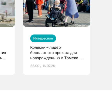
Интересное
Коляски – лидер
етик
бесплатного проката для
ь до
новорожденных в Томске.
Что еще берут родители?
22:00 / 16.07.26