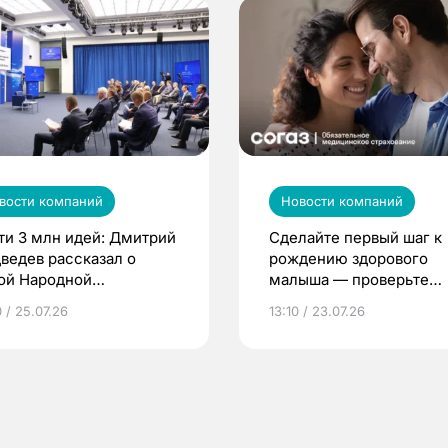
вости компаний
Новости компаний
ти 3 млн идей: Дмитрий
Сделайте первый шаг к
ведев рассказал о
рождению здорового
ой Народной
малыша — проверьте
грамме ЕР
репродуктивное здоров
 / 25.07.26
13:10 / 23.07.26
по ОМС!