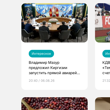
Интересное
Ин
Владимир Мазур
КДВ
предложил Киргизии
«Те
запустить прямой авиарейс
сче
из Томска
20:40 / 06.08.26
21:32