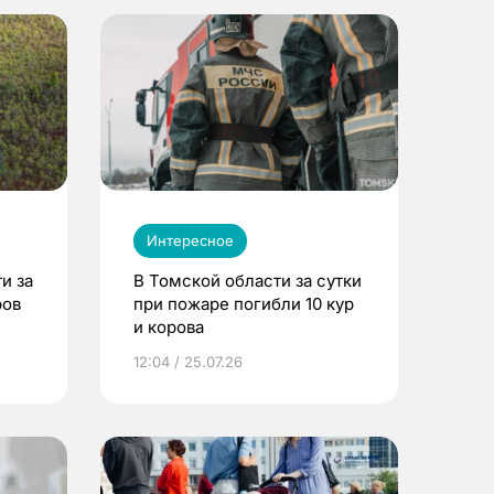
Интересное
и за
В Томской области за сутки
ров
при пожаре погибли 10 кур
и корова
12:04 / 25.07.26