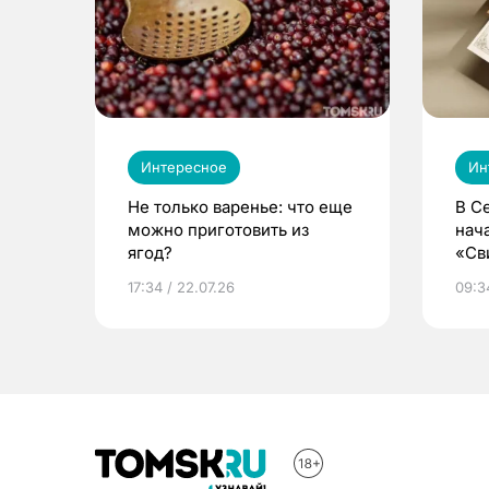
Интересное
Ин
Не только варенье: что еще
В С
можно приготовить из
нач
ягод?
«Св
жиз
17:34 / 22.07.26
09:34