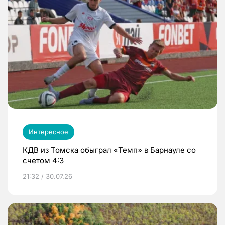
Интересное
КДВ из Томска обыграл «Темп» в Барнауле со
счетом 4:3
21:32 / 30.07.26