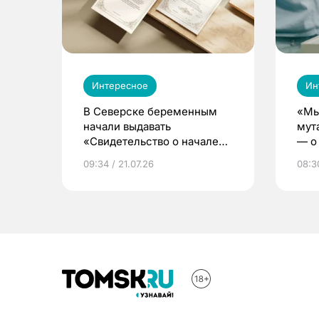
Интересное
Ин
В Северске беременным
«Мы
начали выдавать
мут
«Свидетельство о начале
— о 
жизни»
бер
09:34 / 21.07.26
08:30