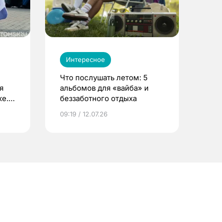
Интересное
Что послушать летом: 5
я
альбомов для «вайба» и
е.
беззаботного отдыха
и?
09:19 / 12.07.26