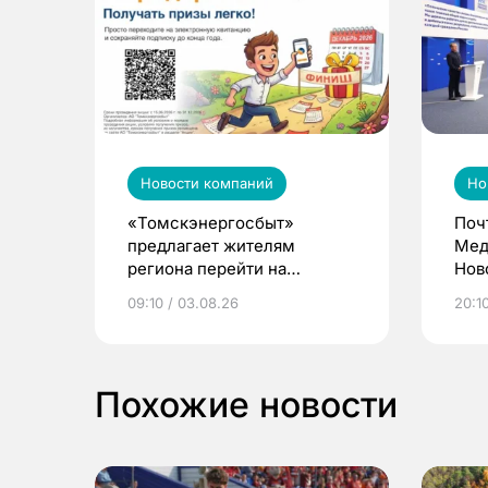
Новости компаний
Но
«Томскэнергосбыт»
Поч
предлагает жителям
Мед
региона перейти на
Нов
электронные квитанции и
про
09:10 / 03.08.26
20:10
выиграть призы
Похожие новости