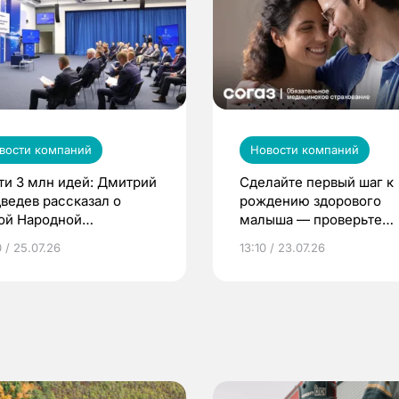
вости компаний
Новости компаний
ти 3 млн идей: Дмитрий
Сделайте первый шаг к
ведев рассказал о
рождению здорового
ой Народной
малыша — проверьте
грамме ЕР
репродуктивное здоров
 / 25.07.26
13:10 / 23.07.26
по ОМС!