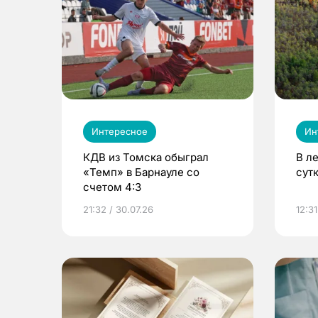
Интересное
Ин
КДВ из Томска обыграл
В л
«Темп» в Барнауле со
сут
счетом 4:3
21:32 / 30.07.26
12:31