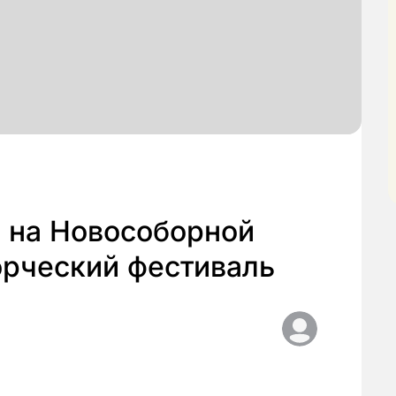
е на Новособорной
орческий фестиваль