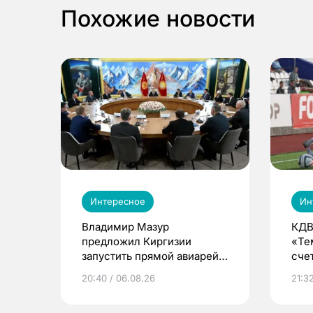
Похожие новости
Интересное
Ин
Владимир Мазур
КДВ
предложил Киргизии
«Те
запустить прямой авиарейс
сче
из Томска
20:40 / 06.08.26
21:32