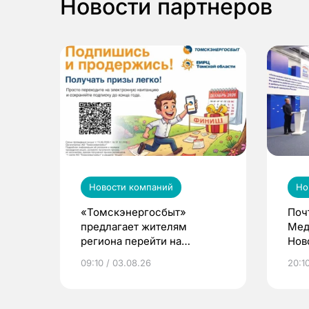
Новости партнеров
Новости компаний
Но
«Томскэнергосбыт»
Поч
предлагает жителям
Мед
региона перейти на
Нов
электронные квитанции и
про
09:10 / 03.08.26
20:10
выиграть призы