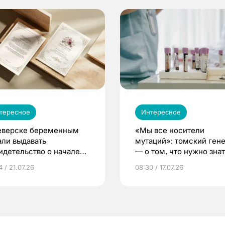
тересное
Интересное
еверске беременным
«Мы все носители
али выдавать
мутаций»: томский ген
идетельство о начале
— о том, что нужно знат
ни»
беременности
 / 21.07.26
08:30 / 17.07.26