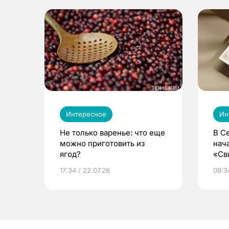
Интересное
Ин
Не только варенье: что еще
В С
можно приготовить из
нач
ягод?
«Св
жиз
17:34 / 22.07.26
09:34