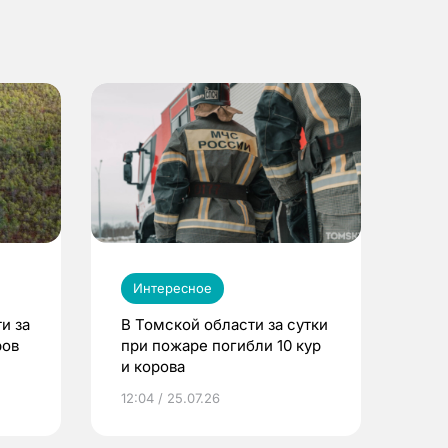
Интересное
и за
В Томской области за сутки
ров
при пожаре погибли 10 кур
и корова
12:04 / 25.07.26