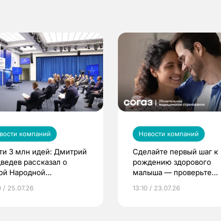
вости компаний
Новости компаний
ти 3 млн идей: Дмитрий
Сделайте первый шаг к
ведев рассказал о
рождению здорового
ой Народной
малыша — проверьте
грамме ЕР
репродуктивное здоров
 / 25.07.26
13:10 / 23.07.26
по ОМС!