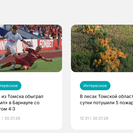
тересное
Интересное
 из Томска обыграл
В лесах Томской област
мп» в Барнауле со
сутки потушили 5 пожа
том 4:3
 / 30.07.26
12:31 / 30.07.26