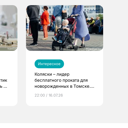
Интересное
Коляски – лидер
етик
бесплатного проката для
ь до
новорожденных в Томске.
Что еще берут родители?
22:00 / 16.07.26