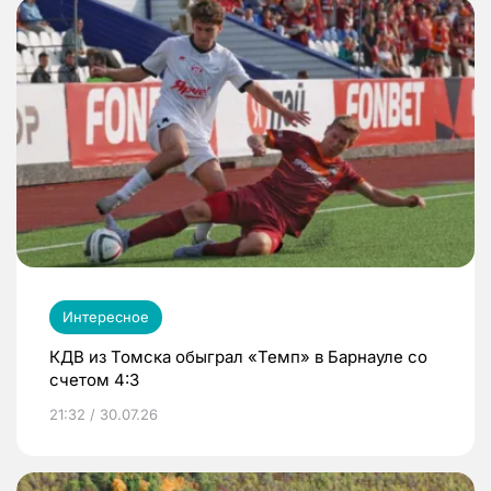
Интересное
КДВ из Томска обыграл «Темп» в Барнауле со
счетом 4:3
21:32 / 30.07.26