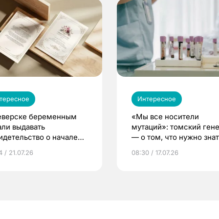
тересное
Интересное
еверске беременным
«Мы все носители
али выдавать
мутаций»: томский ген
идетельство о начале
— о том, что нужно знат
ни»
беременности
 / 21.07.26
08:30 / 17.07.26