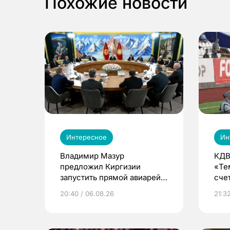
Похожие новости
Интересное
Ин
Владимир Мазур
КДВ
предложил Киргизии
«Те
запустить прямой авиарейс
сче
из Томска
20:40 / 06.08.26
21:32