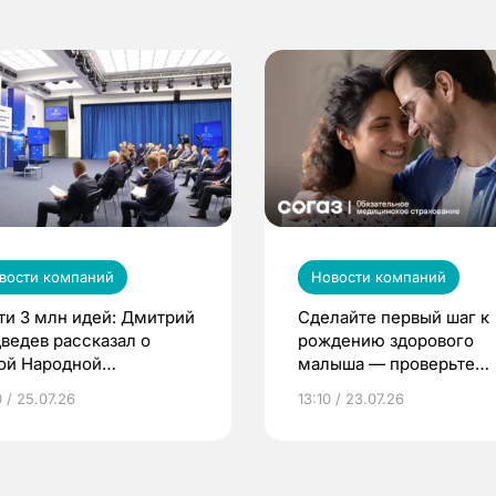
вости компаний
Новости компаний
ти 3 млн идей: Дмитрий
Сделайте первый шаг к
ведев рассказал о
рождению здорового
ой Народной
малыша — проверьте
грамме ЕР
репродуктивное здоров
 / 25.07.26
13:10 / 23.07.26
по ОМС!