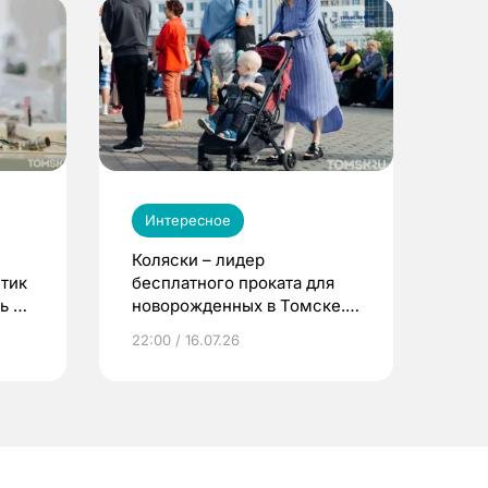
Интересное
Коляски – лидер
етик
бесплатного проката для
ь до
новорожденных в Томске.
Что еще берут родители?
22:00 / 16.07.26