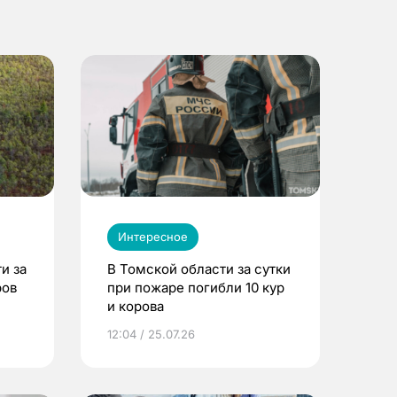
Интересное
и за
В Томской области за сутки
ров
при пожаре погибли 10 кур
и корова
12:04 / 25.07.26