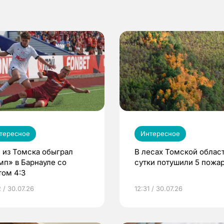
тересное
Интересное
 из Томска обыграл
В лесах Томской област
мп» в Барнауле со
сутки потушили 5 пожа
том 4:3
 / 30.07.26
12:31 / 30.07.26