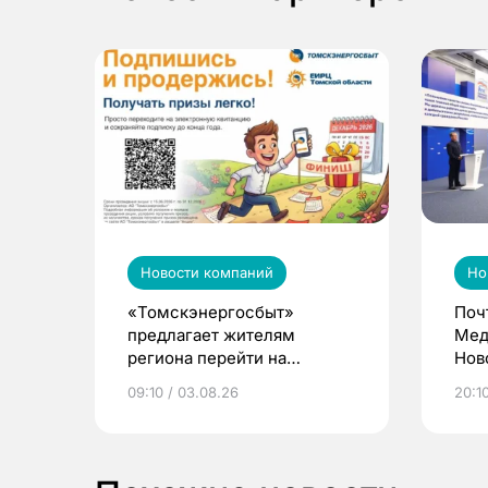
Новости компаний
Но
«Томскэнергосбыт»
Поч
предлагает жителям
Мед
региона перейти на
Нов
электронные квитанции и
про
09:10 / 03.08.26
20:10
выиграть призы