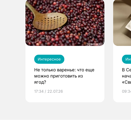
Интересное
Ин
Не только варенье: что еще
В С
можно приготовить из
нач
ягод?
«Св
жиз
17:34 / 22.07.26
09:34