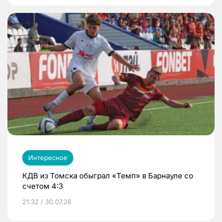
Интересное
КДВ из Томска обыграл «Темп» в Барнауле со
счетом 4:3
21:32 / 30.07.26