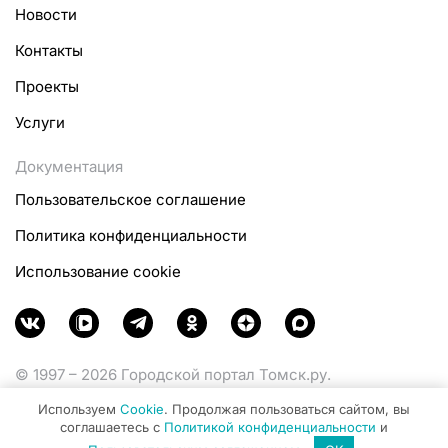
Новости
Контакты
Проекты
Услуги
Документация
Пользовательское соглашение
Политика конфиденциальности
Использование cookie
© 1997 – 2026 Городской портал Томск.ру.
Функционирует при финансовой поддержке
Используем
Cookie
. Продолжая пользоваться сайтом, вы
Министерства цифрового развития, связи и массовых
соглашаетесь с
Политикой конфиденциальности
и
коммуникаций Российской Федерации.