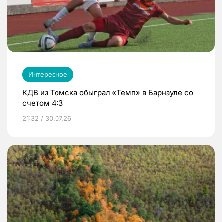
Интересное
КДВ из Томска обыграл «Темп» в Барнауле со
счетом 4:3
21:32 / 30.07.26