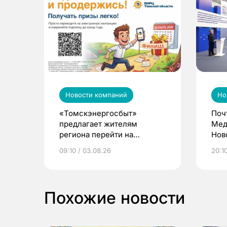
Новости компаний
Но
«Томскэнергосбыт»
Поч
предлагает жителям
Мед
региона перейти на
Нов
электронные квитанции и
про
09:10 / 03.08.26
20:10
выиграть призы
Похожие новости