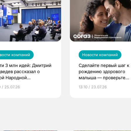
вости компаний
Новости компаний
ти 3 млн идей: Дмитрий
Сделайте первый шаг к
ведев рассказал о
рождению здорового
ой Народной
малыша — проверьте
грамме ЕР
репродуктивное здоров
 / 25.07.26
13:10 / 23.07.26
по ОМС!