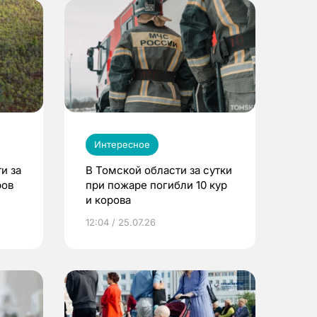
Интересное
и за
В Томской области за сутки
ров
при пожаре погибли 10 кур
и корова
12:04 / 25.07.26