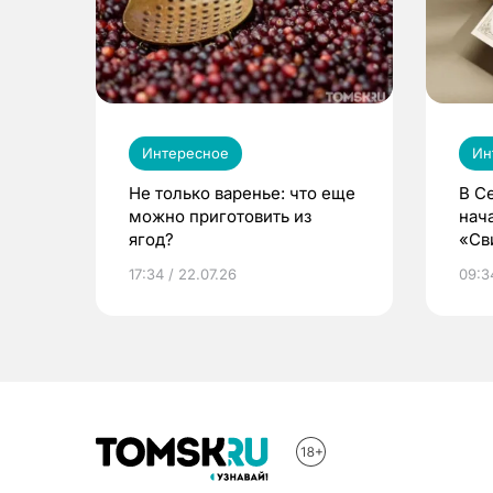
Интересное
Ин
Не только варенье: что еще
В С
можно приготовить из
нач
ягод?
«Св
жиз
17:34 / 22.07.26
09:34