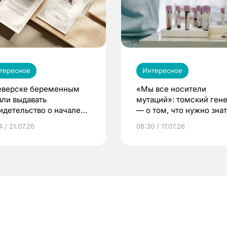
тересное
Интересное
еверске беременным
«Мы все носители
али выдавать
мутаций»: томский ген
идетельство о начале
— о том, что нужно знат
ни»
беременности
 / 21.07.26
08:30 / 17.07.26