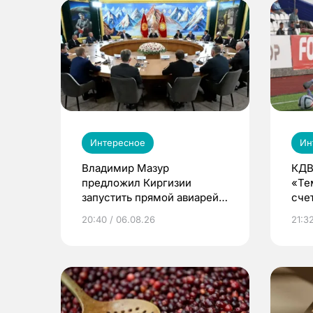
Интересное
Ин
Владимир Мазур
КДВ
предложил Киргизии
«Те
запустить прямой авиарейс
сче
из Томска
20:40 / 06.08.26
21:32