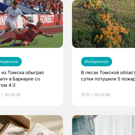
тересное
Интересное
 из Томска обыграл
В лесах Томской област
мп» в Барнауле со
сутки потушили 5 пожа
том 4:3
 / 30.07.26
12:31 / 30.07.26