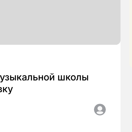
узыкальной школы
вку