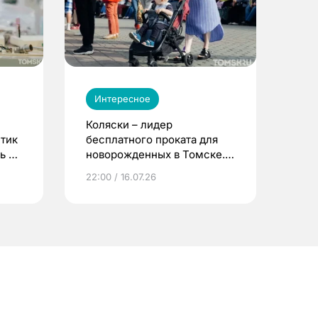
Интересное
Коляски – лидер
етик
бесплатного проката для
ь до
новорожденных в Томске.
Что еще берут родители?
22:00 / 16.07.26