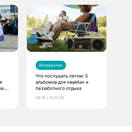
Интересное
Что послушать летом: 5
я
альбомов для «вайба» и
е.
беззаботного отдыха
и?
09:19 / 12.07.26