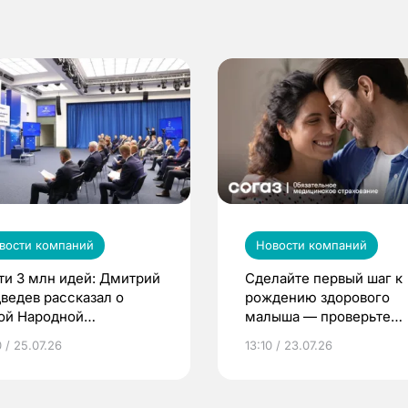
вости компаний
Новости компаний
ти 3 млн идей: Дмитрий
Сделайте первый шаг к
ведев рассказал о
рождению здорового
ой Народной
малыша — проверьте
грамме ЕР
репродуктивное здоров
 / 25.07.26
13:10 / 23.07.26
по ОМС!