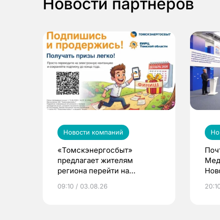
Новости партнеров
Новости компаний
Но
«Томскэнергосбыт»
Поч
предлагает жителям
Мед
региона перейти на
Нов
электронные квитанции и
про
09:10 / 03.08.26
20:10
выиграть призы