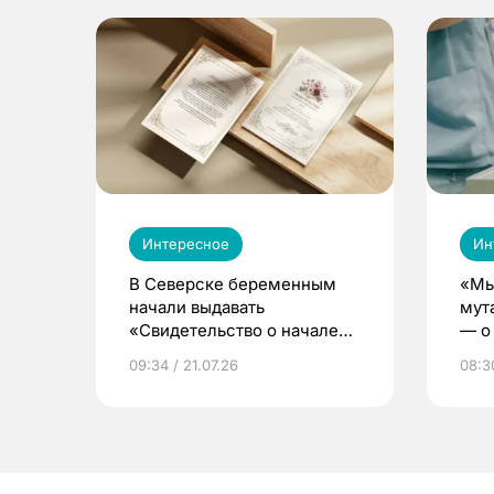
Интересное
Ин
В Северске беременным
«Мы
начали выдавать
мут
«Свидетельство о начале
— о 
жизни»
бер
09:34 / 21.07.26
08:30