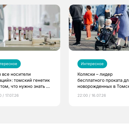
тересное
Интересное
 все носители
Коляски – лидер
аций»: томский генетик
бесплатного проката дл
том, что нужно знать до
новорожденных в Томск
еменности
Что еще берут родител
 / 17.07.26
22:00 / 16.07.26