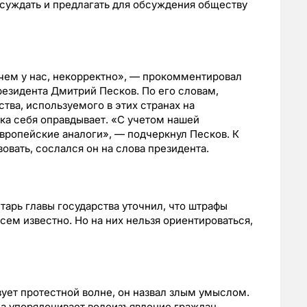
суждать и предлагать для обсуждения обществу
 чем у нас, некорректно», — прокомментировал
езидента Дмитрий Песков. По его словам,
тва, используемого в этих странах на
ика себя оправдывает. «С учетом нашей
вропейские аналоги», — подчеркнул Песков. К
овать, сослался он на слова президента.
тарь главы государства уточнил, что штрафы
сем известно. Но на них нельзя ориентироваться,
вует протестной волне, он назвал злым умыслом.
 а упорядочивает волеизъявление граждан.