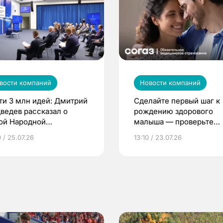
вости компаний
Новости компаний
ти 3 млн идей: Дмитрий
Сделайте первый шаг к
ведев рассказал о
рождению здорового
ой Народной
малыша — проверьте
грамме ЕР
репродуктивное здоров
 / 25.07.26
13:10 / 23.07.26
по ОМС!