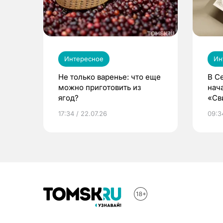
Интересное
Ин
Не только варенье: что еще
В С
можно приготовить из
нач
ягод?
«Св
жиз
17:34 / 22.07.26
09:34