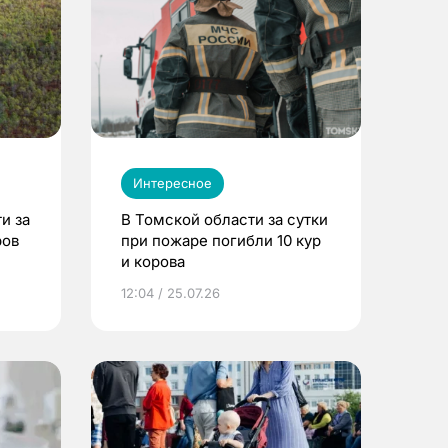
Интересное
и за
В Томской области за сутки
ров
при пожаре погибли 10 кур
и корова
12:04 / 25.07.26