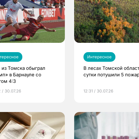
тересное
Интересное
 из Томска обыграл
В лесах Томской област
мп» в Барнауле со
сутки потушили 5 пожа
том 4:3
 / 30.07.26
12:31 / 30.07.26