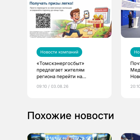
Новости компаний
Но
«Томскэнергосбыт»
Поч
предлагает жителям
Мед
региона перейти на
Нов
электронные квитанции и
про
09:10 / 03.08.26
20:10
выиграть призы
Похожие новости