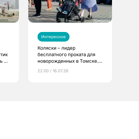
Интересное
Коляски – лидер
етик
бесплатного проката для
ь до
новорожденных в Томске.
Что еще берут родители?
22:00 / 16.07.26