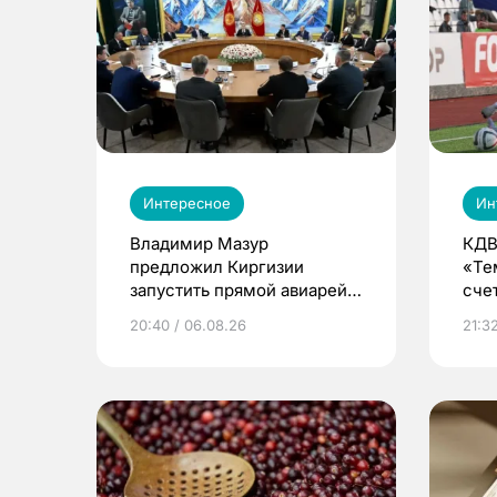
Интересное
Ин
Владимир Мазур
КДВ
предложил Киргизии
«Те
запустить прямой авиарейс
сче
из Томска
20:40 / 06.08.26
21:32