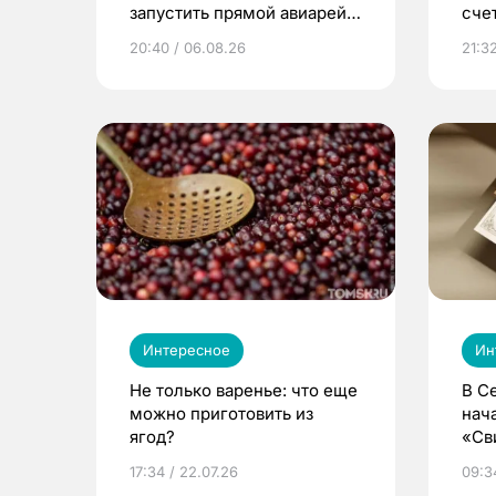
запустить прямой авиарейс
сче
из Томска
20:40 / 06.08.26
21:32
Интересное
Ин
Не только варенье: что еще
В С
можно приготовить из
нач
ягод?
«Св
жиз
17:34 / 22.07.26
09:34