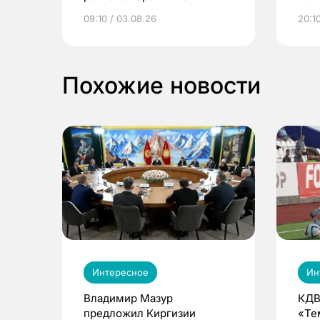
электронные квитанции и
про
09:10 / 03.08.26
20:10
выиграть призы
Похожие новости
Интересное
Ин
Владимир Мазур
КДВ
предложил Киргизии
«Те