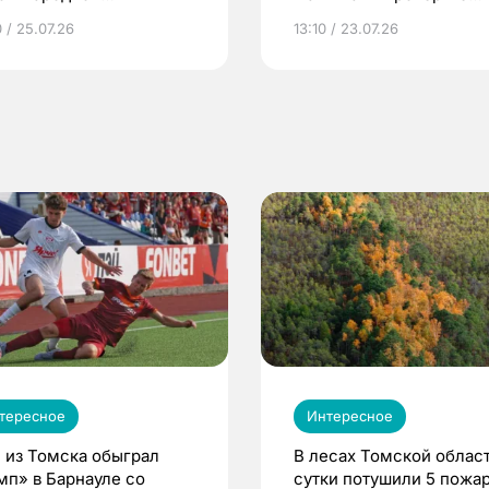
грамме ЕР
репродуктивное здоров
 / 25.07.26
13:10 / 23.07.26
по ОМС!
тересное
Интересное
 из Томска обыграл
В лесах Томской област
мп» в Барнауле со
сутки потушили 5 пожа