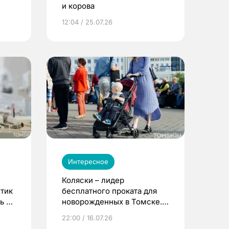
и корова
12:04 / 25.07.26
Интересное
Коляски – лидер
етик
бесплатного проката для
ь до
новорожденных в Томске.
Что еще берут родители?
22:00 / 16.07.26