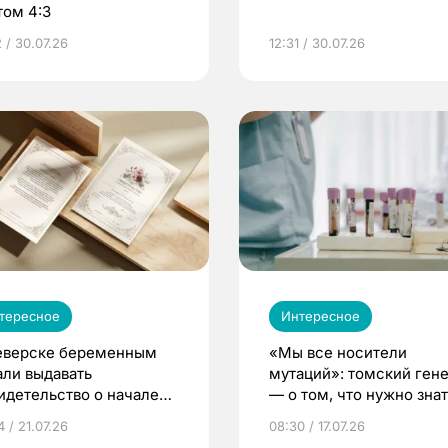
том 4:3
 / 30.07.26
12:31 / 30.07.26
тересное
Интересное
еверске беременным
«Мы все носители
али выдавать
мутаций»: томский ген
идетельство о начале
— о том, что нужно знат
ни»
беременности
 / 21.07.26
08:30 / 17.07.26