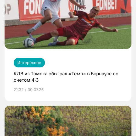
Интересное
КДВ из Томска обыграл «Темп» в Барнауле со
счетом 4:3
21:32 / 30.07.26