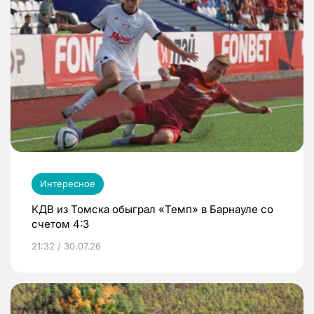
Интересное
КДВ из Томска обыграл «Темп» в Барнауле со
счетом 4:3
21:32 / 30.07.26