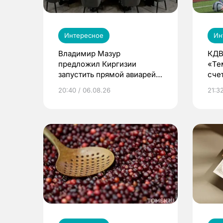
Интересное
Ин
Владимир Мазур
КДВ
предложил Киргизии
«Те
запустить прямой авиарейс
сче
из Томска
20:40 / 06.08.26
21:32