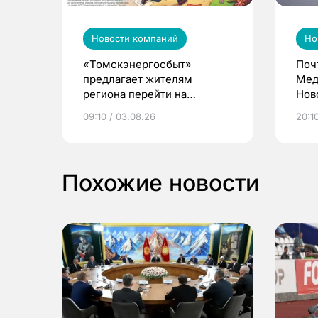
Новости компаний
Но
«Томскэнергосбыт»
Поч
предлагает жителям
Мед
региона перейти на
Нов
электронные квитанции и
про
09:10 / 03.08.26
20:10
выиграть призы
Похожие новости