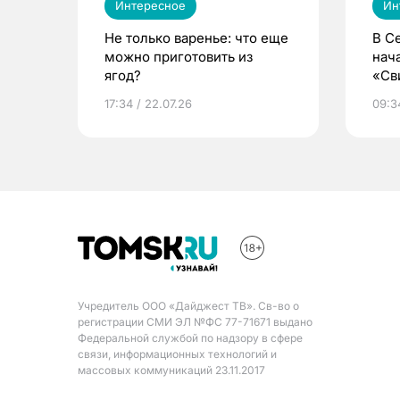
Интересное
Ин
Не только варенье: что еще
В С
можно приготовить из
нач
ягод?
«Св
жиз
17:34 / 22.07.26
09:34
Учредитель ООО «Дайджест ТВ». Св-во о
регистрации СМИ ЭЛ №ФС 77-71671 выдано
Федеральной службой по надзору в сфере
связи, информационных технологий и
массовых коммуникаций 23.11.2017