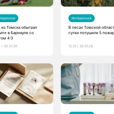
тересное
Интересное
 из Томска обыграл
В лесах Томской област
мп» в Барнауле со
сутки потушили 5 пожа
том 4:3
 / 30.07.26
12:31 / 30.07.26