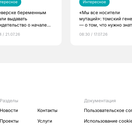
тересное
Интересное
еверске беременным
«Мы все носители
али выдавать
мутаций»: томский ген
идетельство о начале
— о том, что нужно знат
ни»
беременности
 / 21.07.26
08:30 / 17.07.26
Разделы
Документация
Новости
Контакты
Пользовательское со
Проекты
Услуги
Использование cooki