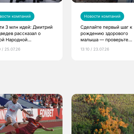
вости компаний
Новости компаний
ти 3 млн идей: Дмитрий
Сделайте первый шаг к
ведев рассказал о
рождению здорового
ой Народной
малыша — проверьте
грамме ЕР
репродуктивное здоров
 / 25.07.26
13:10 / 23.07.26
по ОМС!