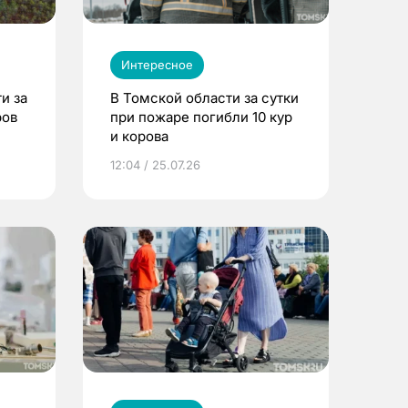
Интересное
и за
В Томской области за сутки
ров
при пожаре погибли 10 кур
и корова
12:04 / 25.07.26