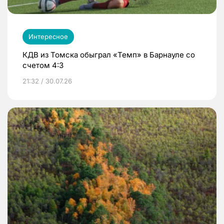
Интересное
КДВ из Томска обыграл «Темп» в Барнауле со
счетом 4:3
21:32 / 30.07.26