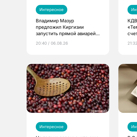
Интересное
Ин
Владимир Мазур
КДВ
предложил Киргизии
«Те
запустить прямой авиарейс
сче
из Томска
20:40 / 06.08.26
21:32
Интересное
Ин