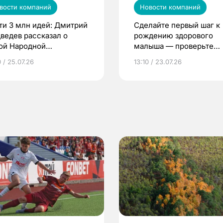
вости компаний
Новости компаний
ти 3 млн идей: Дмитрий
Сделайте первый шаг к
ведев рассказал о
рождению здорового
ой Народной
малыша — проверьте
грамме ЕР
репродуктивное здоров
 / 25.07.26
13:10 / 23.07.26
по ОМС!