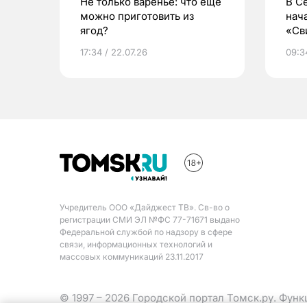
Не только варенье: что еще
В С
можно приготовить из
нач
ягод?
«Св
жиз
17:34 / 22.07.26
09:34
Учредитель ООО «Дайджест ТВ». Св-во о
регистрации СМИ ЭЛ №ФС 77-71671 выдано
Федеральной службой по надзору в сфере
связи, информационных технологий и
массовых коммуникаций 23.11.2017
© 1997 – 2026 Городской портал Томск.ру. Фун