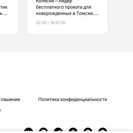
Коляски – лидер
етик
бесплатного проката для
ь до
новорожденных в Томске.
Что еще берут родители?
22:00 / 16.07.26
глашение
Политика конфиденциальности
e