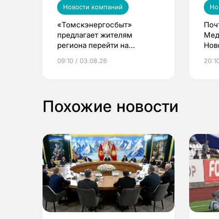
Новости компаний
Но
«Томскэнергосбыт»
Поч
предлагает жителям
Мед
региона перейти на
Нов
электронные квитанции и
про
09:10 / 03.08.26
20:10
выиграть призы
Похожие новости