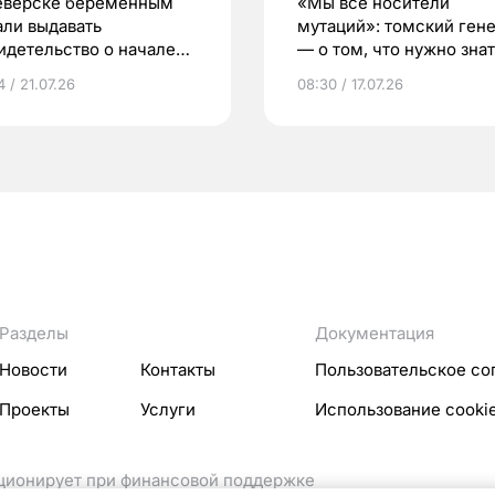
еверске беременным
«Мы все носители
али выдавать
мутаций»: томский ген
идетельство о начале
— о том, что нужно знат
ни»
беременности
 / 21.07.26
08:30 / 17.07.26
Разделы
Документация
Новости
Контакты
Пользовательское со
Проекты
Услуги
Использование cooki
кционирует при финансовой поддержке