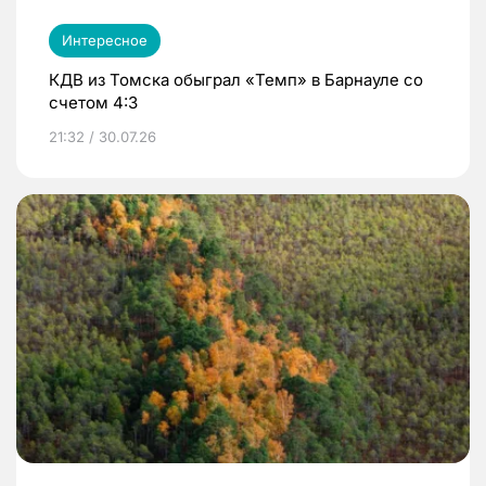
Интересное
КДВ из Томска обыграл «Темп» в Барнауле со
счетом 4:3
21:32 / 30.07.26