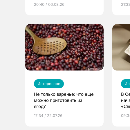
из Томска
20:40 / 06.08.26
21:32
Интересное
Ин
Не только варенье: что еще
В С
можно приготовить из
нач
ягод?
«Св
жиз
17:34 / 22.07.26
09:34