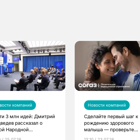
вости компаний
Новости компаний
ти 3 млн идей: Дмитрий
Сделайте первый шаг к
ведев рассказал о
рождению здорового
ой Народной
малыша — проверьте
грамме ЕР
репродуктивное здоров
 / 25.07.26
13:10 / 23.07.26