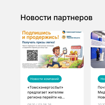
Новости партнеров
Новости компаний
Но
«Томскэнергосбыт»
Поч
предлагает жителям
Мед
региона перейти на
Нов
электронные квитанции и
про
09:10 / 03.08.26
20:10