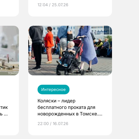
12:04 / 25.07.26
Интересное
Коляски – лидер
етик
бесплатного проката для
ь до
новорожденных в Томске.
Что еще берут родители?
22:00 / 16.07.26