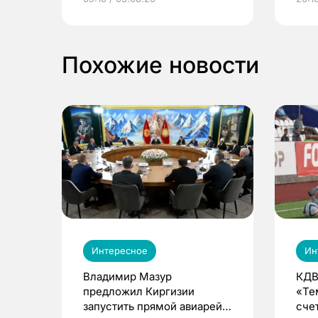
выиграть призы
Похожие новости
Интересное
Ин
Владимир Мазур
КДВ
предложил Киргизии
«Те
запустить прямой авиарейс
сче