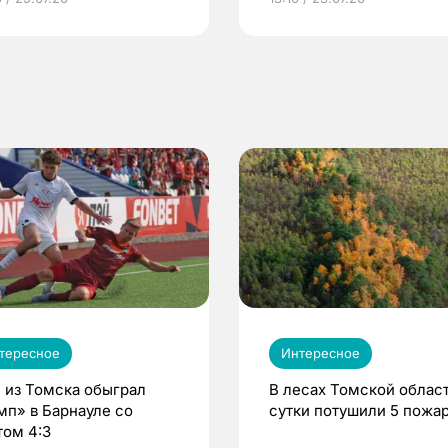
по ОМС!
тересное
Интересное
 из Томска обыграл
В лесах Томской област
мп» в Барнауле со
сутки потушили 5 пожа
том 4:3