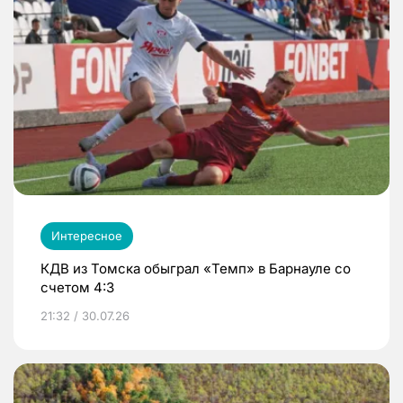
Интересное
КДВ из Томска обыграл «Темп» в Барнауле со
счетом 4:3
21:32 / 30.07.26