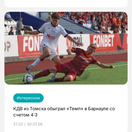
Интересное
КДВ из Томска обыграл «Темп» в Барнауле со
счетом 4:3
21:32 / 30.07.26