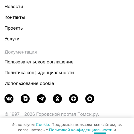
Новости
Контакты
Проекты
Услуги
Документация
Пользовательское соглашение
Политика конфиденциальности
Использование cookie
© 1997 – 2026 Городской портал Томск.ру.
Функционирует при финансовой поддержке
Используем
Cookie
. Продолжая пользоваться сайтом, вы
Министерства цифрового развития, связи и массовых
соглашаетесь с
Политикой конфиденциальности
и
коммуникаций Российской Федерации.