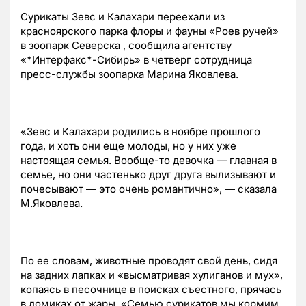
Сурикаты Зевс и Калахари переехали из
красноярского парка флоры и фауны «Роев ручей»
в зоопарк Северска , сообщила агентству
«*Интерфакс*-Сибирь» в четверг сотрудница
пресс-службы зоопарка Марина Яковлева.
«Зевс и Калахари родились в ноябре прошлого
года, и хоть они еще молоды, но у них уже
настоящая семья. Вообще-то девочка — главная в
семье, но они частенько друг друга вылизывают и
почесывают — это очень романтично», — сказала
М.Яковлева.
По ее словам, животные проводят свой день, сидя
на задних лапках и «высматривая хулиганов и мух»,
копаясь в песочнице в поисках съестного, прячась
в домиках от жары. «Семью сурикатов мы кормим