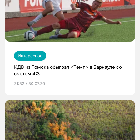
Интересное
КДВ из Томска обыграл «Темп» в Барнауле со
счетом 4:3
21:32 / 30.07.26