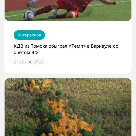
Интересное
КДВ из Томска обыграл «Темп» в Барнауле со
счетом 4:3
21:32 / 30.07.26