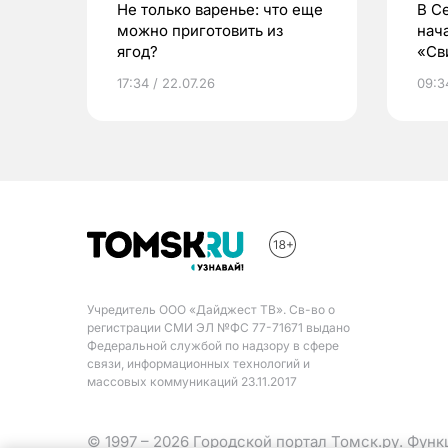
Не только варенье: что еще
В С
можно приготовить из
нач
ягод?
«Св
жиз
17:34 / 22.07.26
09:34
Учредитель ООО «Дайджест ТВ». Св-во о
регистрации СМИ ЭЛ №ФС 77-71671 выдано
Федеральной службой по надзору в сфере
связи, информационных технологий и
массовых коммуникаций 23.11.2017
© 1997 – 2026 Городской портал Томск.ру. Фун