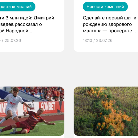
вости компаний
Новости компаний
ти 3 млн идей: Дмитрий
Сделайте первый шаг к
ведев рассказал о
рождению здорового
ой Народной
малыша — проверьте
грамме ЕР
репродуктивное здоров
 / 25.07.26
13:10 / 23.07.26
по ОМС!