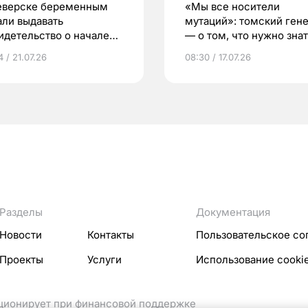
еверске беременным
«Мы все носители
али выдавать
мутаций»: томский ген
идетельство о начале
— о том, что нужно знат
ни»
беременности
 / 21.07.26
08:30 / 17.07.26
Разделы
Документация
Новости
Контакты
Пользовательское со
Проекты
Услуги
Использование cooki
кционирует при финансовой поддержке