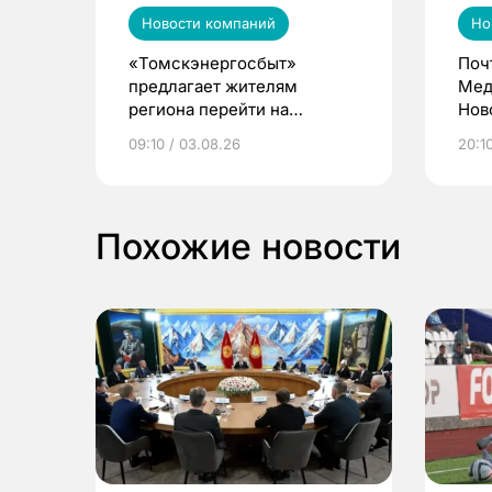
Новости компаний
Но
«Томскэнергосбыт»
Поч
предлагает жителям
Мед
региона перейти на
Нов
электронные квитанции и
про
09:10 / 03.08.26
20:10
выиграть призы
Похожие новости