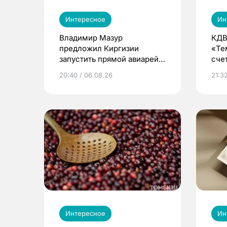
Интересное
Ин
Владимир Мазур
КДВ
предложил Киргизии
«Те
запустить прямой авиарейс
сче
из Томска
20:40 / 06.08.26
21:32
Интересное
Ин