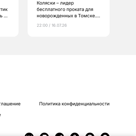
Коляски – лидер
етик
бесплатного проката для
ь до
новорожденных в Томске.
Что еще берут родители?
22:00 / 16.07.26
глашение
Политика конфиденциальности
e