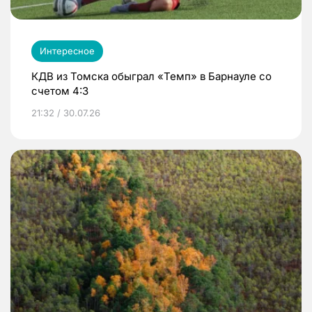
Интересное
КДВ из Томска обыграл «Темп» в Барнауле со
счетом 4:3
21:32 / 30.07.26