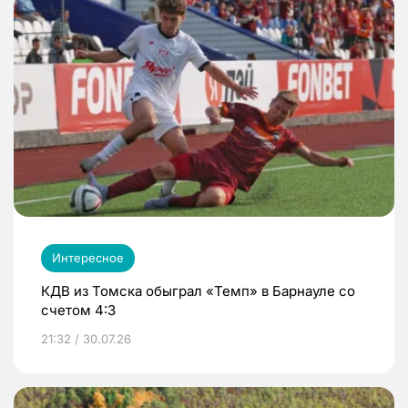
Интересное
КДВ из Томска обыграл «Темп» в Барнауле со
счетом 4:3
21:32 / 30.07.26