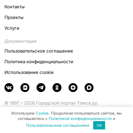
Контакты
Проекты
Услуги
Документация
Пользовательское соглашение
Политика конфиденциальности
Использование cookie
© 1997 – 2026 Городской портал Томск.ру.
Функционирует при финансовой поддержке
Используем
Cookie
. Продолжая пользоваться сайтом, вы
Министерства цифрового развития, связи и массовых
соглашаетесь с
Политикой конфиденциальности
и
коммуникаций Российской Федерации.
Пользовательским соглашением
.
OK