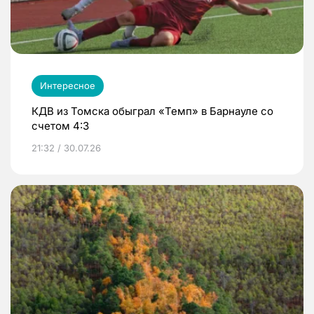
Интересное
КДВ из Томска обыграл «Темп» в Барнауле со
счетом 4:3
21:32 / 30.07.26