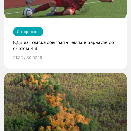
Интересное
КДВ из Томска обыграл «Темп» в Барнауле со
счетом 4:3
21:32 / 30.07.26