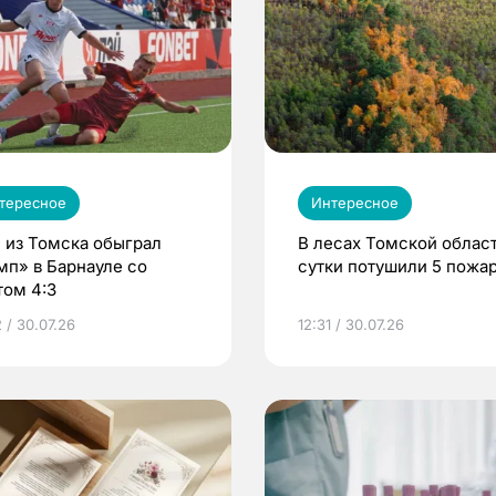
тересное
Интересное
 из Томска обыграл
В лесах Томской област
мп» в Барнауле со
сутки потушили 5 пожа
том 4:3
 / 30.07.26
12:31 / 30.07.26