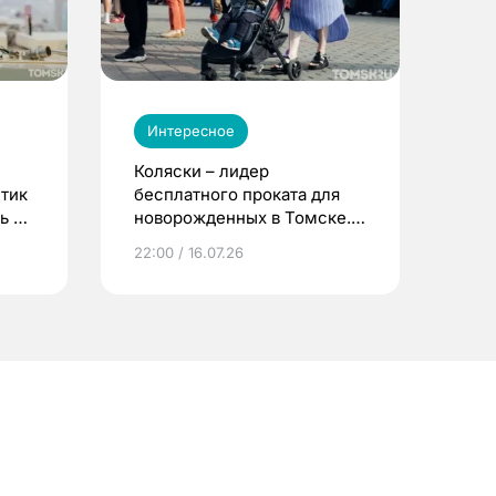
Интересное
Коляски – лидер
етик
бесплатного проката для
ь до
новорожденных в Томске.
Что еще берут родители?
22:00 / 16.07.26