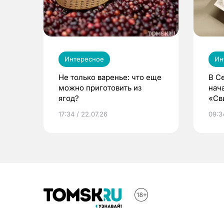
Интересное
Ин
Не только варенье: что еще
В С
можно приготовить из
нач
ягод?
«Св
жиз
17:34 / 22.07.26
09:34