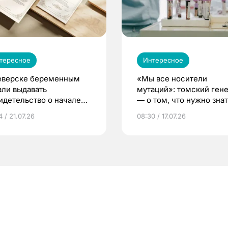
тересное
Интересное
еверске беременным
«Мы все носители
али выдавать
мутаций»: томский ген
идетельство о начале
— о том, что нужно знат
ни»
беременности
 / 21.07.26
08:30 / 17.07.26