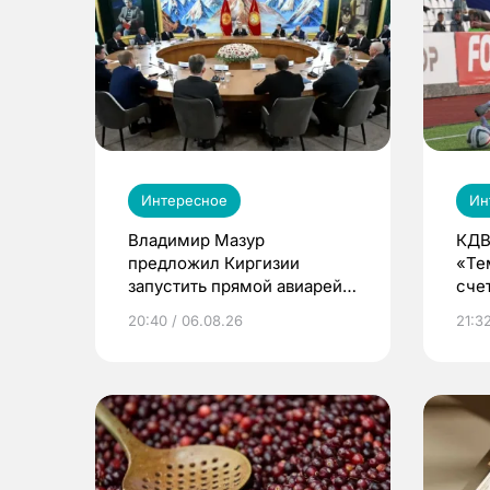
Интересное
Ин
Владимир Мазур
КДВ
предложил Киргизии
«Те
запустить прямой авиарейс
сче
из Томска
20:40 / 06.08.26
21:32