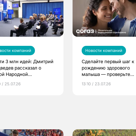
вости компаний
Новости компаний
ти 3 млн идей: Дмитрий
Сделайте первый шаг к
ведев рассказал о
рождению здорового
ой Народной
малыша — проверьте
грамме ЕР
репродуктивное здоров
 / 25.07.26
13:10 / 23.07.26
по ОМС!