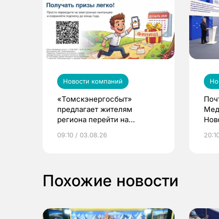
Новости компаний
Но
«Томскэнергосбыт»
Поч
предлагает жителям
Мед
региона перейти на
Нов
электронные квитанции и
про
09:10 / 03.08.26
20:10
выиграть призы
Похожие новости