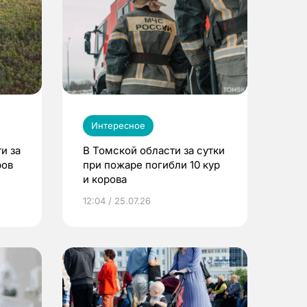
Интересное
и за
В Томской области за сутки
ров
при пожаре погибли 10 кур
и корова
12:04 / 25.07.26