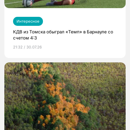
Интересное
КДВ из Томска обыграл «Темп» в Барнауле со
счетом 4:3
21:32 / 30.07.26