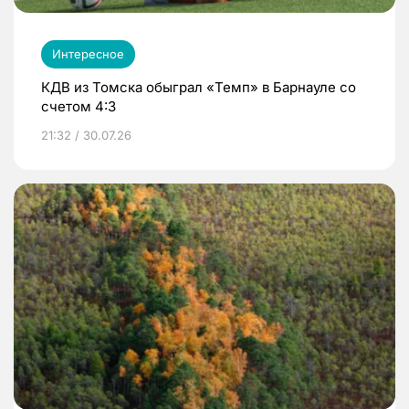
Интересное
КДВ из Томска обыграл «Темп» в Барнауле со
счетом 4:3
21:32 / 30.07.26