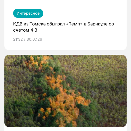
Интересное
КДВ из Томска обыграл «Темп» в Барнауле со
счетом 4:3
21:32 / 30.07.26