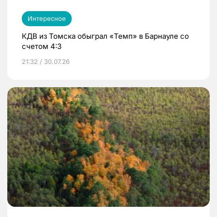
Интересное
КДВ из Томска обыграл «Темп» в Барнауле со
счетом 4:3
21:32 / 30.07.26