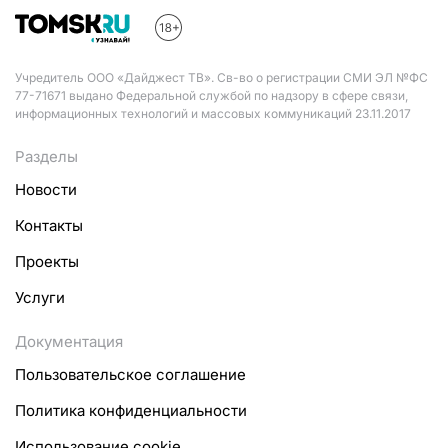
Учредитель ООО «Дайджест ТВ». Св-во о регистрации СМИ ЭЛ №ФС
77-71671 выдано Федеральной службой по надзору в сфере связи,
информационных технологий и массовых коммуникаций 23.11.2017
Разделы
Новости
Контакты
Проекты
Услуги
Документация
Пользовательское соглашение
Политика конфиденциальности
Использование cookie