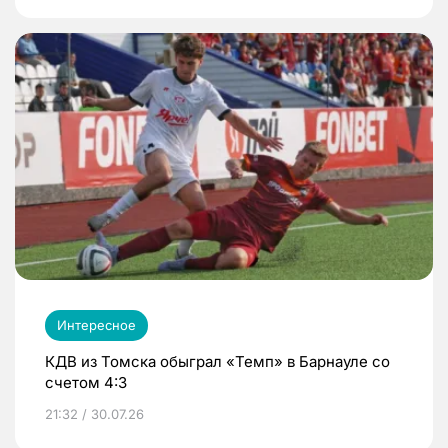
Интересное
КДВ из Томска обыграл «Темп» в Барнауле со
счетом 4:3
21:32 / 30.07.26