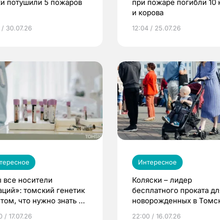
ки потушили 5 пожаров
при пожаре погибли 10 
и корова
 / 30.07.26
12:04 / 25.07.26
тересное
Интересное
 все носители
Коляски – лидер
аций»: томский генетик
бесплатного проката дл
том, что нужно знать до
новорожденных в Томск
еменности
Что еще берут родител
 / 17.07.26
22:00 / 16.07.26