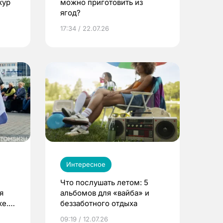
кур
можно приготовить из
ягод?
17:34 / 22.07.26
Интересное
Что послушать летом: 5
я
альбомов для «вайба» и
е.
беззаботного отдыха
и?
09:19 / 12.07.26