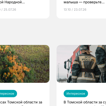
ой Народной
малыша — проверьте
грамме ЕР
репродуктивное здоров
 / 25.07.26
13:10 / 23.07.26
по ОМС!
тересное
Интересное
есах Томской области за
В Томской области за с