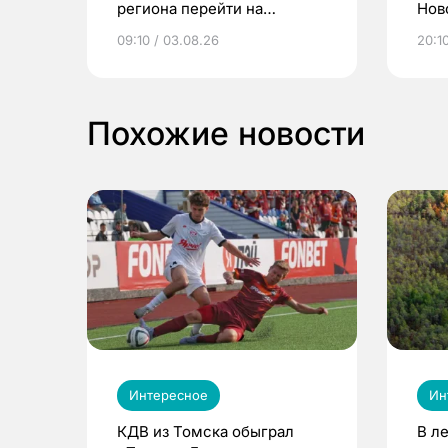
региона перейти на
Нов
электронные квитанции и
про
09:10 / 03.08.26
20:10
выиграть призы
Похожие новости
Интересное
Ин
КДВ из Томска обыграл
В л