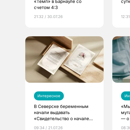
«Темп» в Барнауле со
сут
счетом 4:3
21:32 / 30.07.26
12:31
Интересное
Ин
В Северске беременным
«Мы
начали выдавать
мут
«Свидетельство о начале
— о 
жизни»
бер
09:34 / 21.07.26
08:30