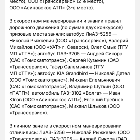
место), ООО «Транссервис» (
2-е
место),
ООО «Асиновское АТП» (
3-е
место).
В скоростном маневрировании и знании правил
дорожного движения (по сумме двух конкурсов)
призовые места заняли: автобус
ЛиАЗ-5256
—
Николай Рыжкевич (ООО «Транссервис»), Валерий
Михайлов (ООО «УАТ» г. Северск), Олег Смык (ТГУ
МП «ТТУ»); автобус
ПАЗ-3205
— Андрей Сикора
(ОАО «Томскавтотранс»), Сергей Кузьмин (ОАО
«Транссервис»), Гафур Салемзянов (ТГУ
МП «ТТУ»); автобус KIA Grandbird — Николай Дятел
(ООО «Томскавтотранс»), Михаил Елемьянович
(ОАО «Томскавтотранс»), Владимир Шуткин (ООО
«ПАТП»), автомобиль
ГАЗ-3102
«Волга» — Иван
Югов (ООО «Асиновское АТП»), Евгений Гребнев
(ОАО «Томскавтотранс»), Михаил Шлыков (ООО
«Транссервис»).
В личном зачете в скоростном маневрировании
отличились:
ЛиАЗ-5256
— Николай Рыжкевич (ООО
«Транссервис»),
ПАЗ-3205
— Андрей Сикора (ОАО