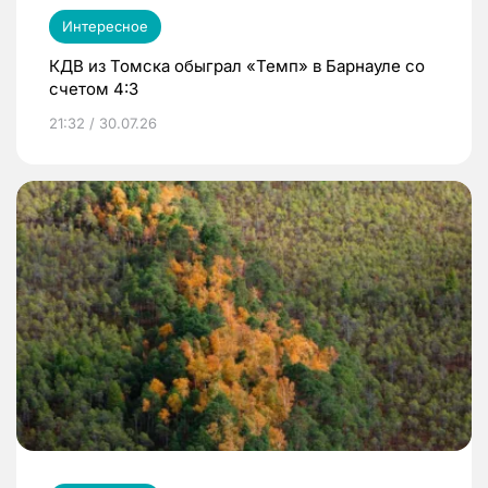
Интересное
КДВ из Томска обыграл «Темп» в Барнауле со
счетом 4:3
21:32 / 30.07.26