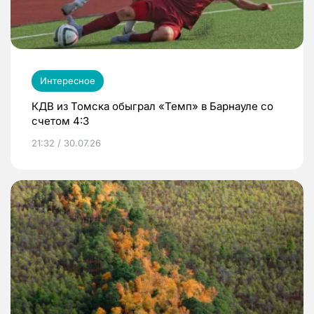
Интересное
КДВ из Томска обыграл «Темп» в Барнауле со
счетом 4:3
21:32 / 30.07.26