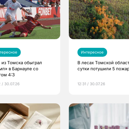
тересное
Интересное
 из Томска обыграл
В лесах Томской област
мп» в Барнауле со
сутки потушили 5 пожа
том 4:3
 / 30.07.26
12:31 / 30.07.26