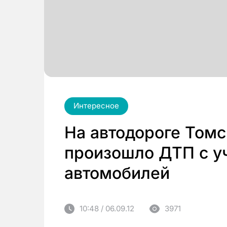
Интересное
На автодороге Том
произошло ДТП с у
автомобилей
10:48 / 06.09.12
3971