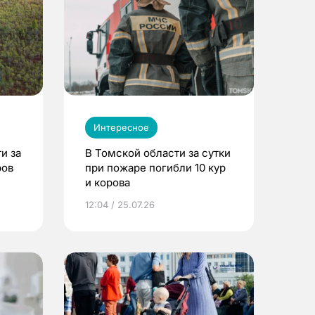
Интересное
и за
В Томской области за сутки
ров
при пожаре погибли 10 кур
и корова
12:04 / 25.07.26