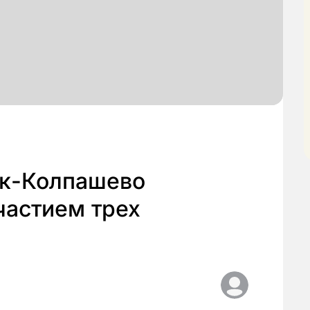
ск-Колпашево
частием трех