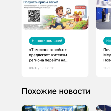
Новости компаний
Но
«Томскэнергосбыт»
Поч
предлагает жителям
Мед
региона перейти на
Нов
электронные квитанции и
про
09:10 / 03.08.26
20:10
выиграть призы
Похожие новости