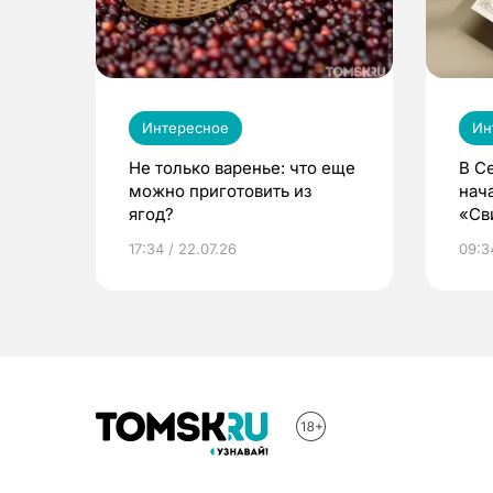
Интересное
Ин
Не только варенье: что еще
В С
можно приготовить из
нач
ягод?
«Св
жиз
17:34 / 22.07.26
09:34