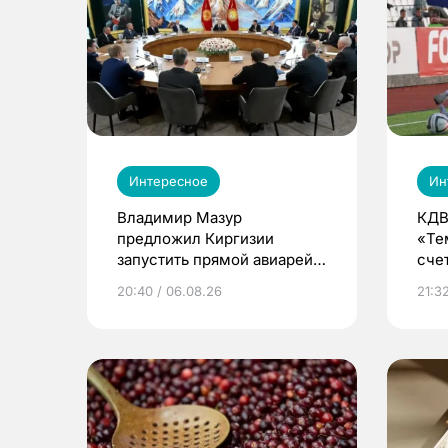
Интересное
Ин
Владимир Мазур
КДВ
предложил Киргизии
«Те
запустить прямой авиарейс
сче
из Томска
20:40 / 06.08.26
21:32