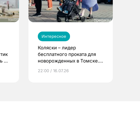
Интересное
Коляски – лидер
етик
бесплатного проката для
ь до
новорожденных в Томске.
Что еще берут родители?
22:00 / 16.07.26