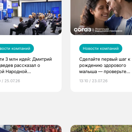
вости компаний
Новости компаний
ти 3 млн идей: Дмитрий
Сделайте первый шаг к
ведев рассказал о
рождению здорового
ой Народной
малыша — проверьте
грамме ЕР
репродуктивное здоров
 / 25.07.26
13:10 / 23.07.26
по ОМС!