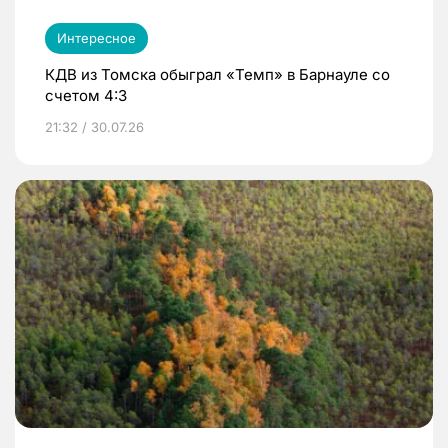
Интересное
КДВ из Томска обыграл «Темп» в Барнауле со
счетом 4:3
21:32 / 30.07.26